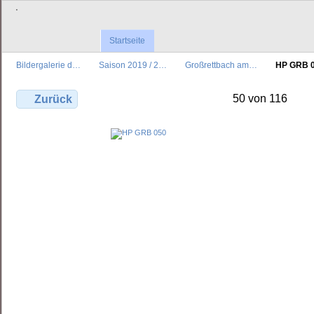
'
Startseite
Bildergalerie d…
Saison 2019 / 2…
Großrettbach am…
HP GRB 
50 von 116
Zurück